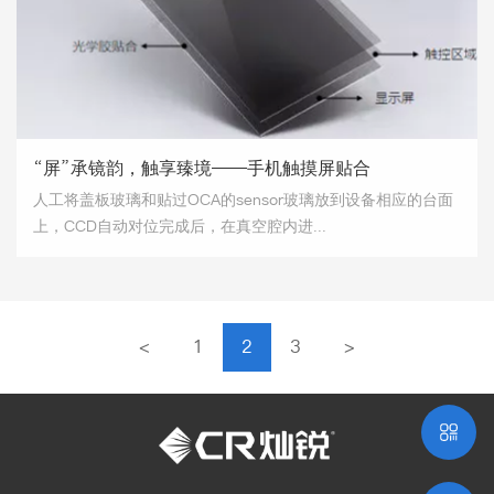
“屏”承镜韵，触享臻境——手机触摸屏贴合
人工将盖板玻璃和贴过OCA的sensor玻璃放到设备相应的台面
上，CCD自动对位完成后，在真空腔内进...
<
1
2
3
>