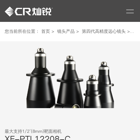
您当前所在位置：
首页
>
镜头产品
>
第四代高精度远心镜头
>
最大
最大支持1/2’(8mm)靶面相机
XF-PTL12208-C