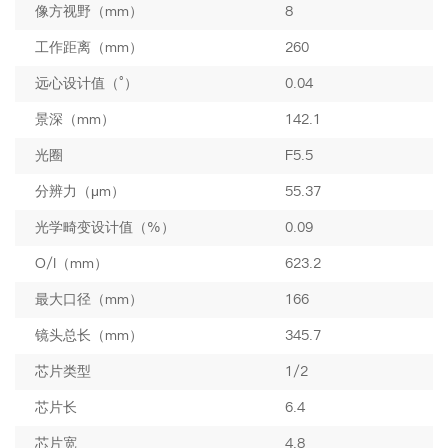
像方视野（mm）
8
工作距离（mm）
260
远心设计值（°）
0.04
景深（mm）
142.1
光圈
F5.5
分辨力（μm）
55.37
光学畸变设计值（%）
0.09
O/I（mm）
623.2
最大口径（mm）
166
镜头总长（mm）
345.7
芯片类型
1/2
芯片长
6.4
芯片宽
4.8