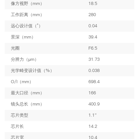
像方视野（mm）
18.5
工作距离（mm）
280
远心设计值（°）
0.04
景深（mm）
39.4
光圈
F6.5
分辨力（μm）
31.73
光学畸变设计值（%）
0.038
O/I（mm）
698.4
最大口径（mm）
166
镜头总长（mm）
400.9
芯片类型
1.1"
芯片长
14.2
芯片宽
10.4