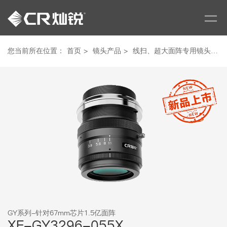
您当前所在位置：
首页
>
镜头产品
>
线扫、超大面阵专用镜头
>
GY系列-针对67mm芯片1.5亿面阵
XF-GY3296-055X